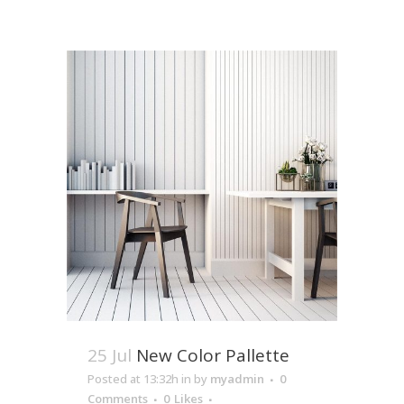
25 Jul
New Color Pallette
Posted at 13:32h
in
by
myadmin
0
Comments
0
Likes