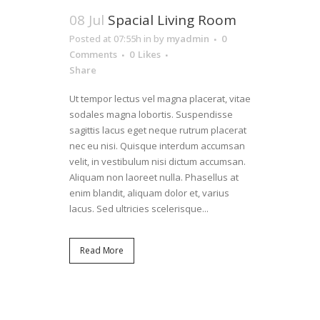
08 Jul
Spacial Living Room
Posted at 07:55h
in
by
myadmin
0
Comments
0
Likes
Share
Ut tempor lectus vel magna placerat, vitae
sodales magna lobortis. Suspendisse
sagittis lacus eget neque rutrum placerat
nec eu nisi. Quisque interdum accumsan
velit, in vestibulum nisi dictum accumsan.
Aliquam non laoreet nulla. Phasellus at
enim blandit, aliquam dolor et, varius
lacus. Sed ultricies scelerisque...
Read More