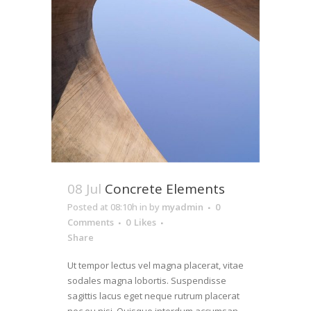
08 Jul
Concrete Elements
Posted at 08:10h
in
by
myadmin
0
Comments
0
Likes
Share
Ut tempor lectus vel magna placerat, vitae
sodales magna lobortis. Suspendisse
sagittis lacus eget neque rutrum placerat