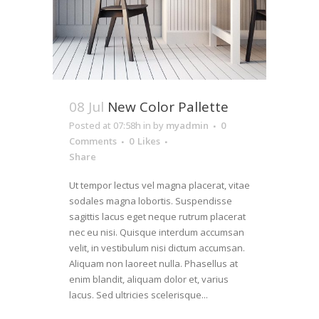
08 Jul
New Color Pallette
Posted at 07:58h
in
by
myadmin
0
Comments
0
Likes
Share
Ut tempor lectus vel magna placerat, vitae
sodales magna lobortis. Suspendisse
sagittis lacus eget neque rutrum placerat
nec eu nisi. Quisque interdum accumsan
velit, in vestibulum nisi dictum accumsan.
Aliquam non laoreet nulla. Phasellus at
enim blandit, aliquam dolor et, varius
lacus. Sed ultricies scelerisque...